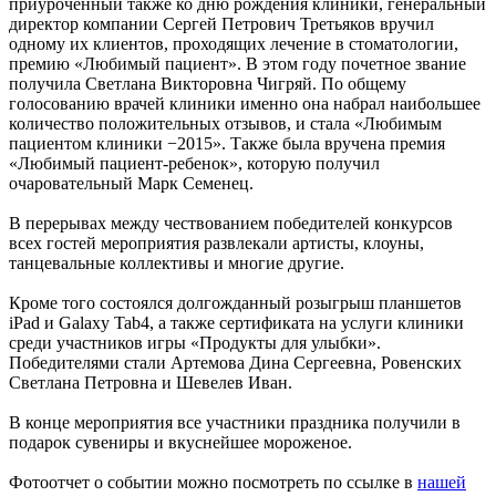
приуроченный также ко дню рождения клиники, генеральный
директор компании Сергей Петрович Третьяков вручил
одному их клиентов, проходящих лечение в стоматологии,
премию «Любимый пациент». В этом году почетное звание
получила Светлана Викторовна Чигряй. По общему
голосованию врачей клиники именно она набрал наибольшее
количество положительных отзывов, и стала «Любимым
пациентом клиники −2015». Также была вручена премия
«Любимый пациент-ребенок», которую получил
очаровательный Марк Семенец.
В перерывах между чествованием победителей конкурсов
всех гостей мероприятия развлекали артисты, клоуны,
танцевальные коллективы и многие другие.
Кроме того состоялся долгожданный розыгрыш планшетов
iPad и Galaxy Tab4, а также сертификата на услуги клиники
среди участников игры «Продукты для улыбки».
Победителями стали Артемова Дина Сергеевна, Ровенских
Светлана Петровна и Шевелев Иван.
В конце мероприятия все участники праздника получили в
подарок сувениры и вкуснейшее мороженое.
Фотоотчет о событии можно посмотреть по ссылке в
нашей