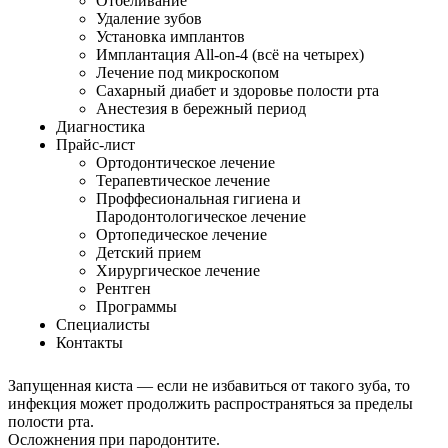
Отбеливание
Удаление зубов
Удаление зубов
Установка имплантов
Имплантация All-on-4 (всё на четырех)
Главная
>
Удаление зубов
Лечение под микроскопом
В клинике «Улыбка» врачи-стоматологи всеми силами
Сахарный диабет и здоровье полости рта
стремятся сохранить каждый зуб.
Анестезия в бережный период
Новые стоматологические технологии, оборудование,
Диагностика
материалы — всё это помогает бороться за сохранение
Прайс-лист
здоровой улыбки.
Ортодонтическое лечение
Тем не менее, возникают ситуации, когда без удаления зуба не
Терапевтическое лечение
обойтись, чтобы не допустить серьезных осложнений. Каковы
Проффесиональная гигиена и
же наиболее частые вопросы на тему удаления обычных зубов
Пародонтологическое лечение
и зубов мудрости возникают у пациентов?
Ортопедическое лечение
Детский прием
Записаться на прием
обратный звонок
Хирургическое лечение
Единый справочный телефон
Рентген
+7 384 234-44-19
Программы
Специалисты
КОГДА НУЖНО УДАЛИТЬ ЗУБ?
Контакты
Запущенная киста — если не избавиться от такого зуба, то
инфекция может продолжить распространяться за пределы
полости рта.
Осложнения при пародонтите.