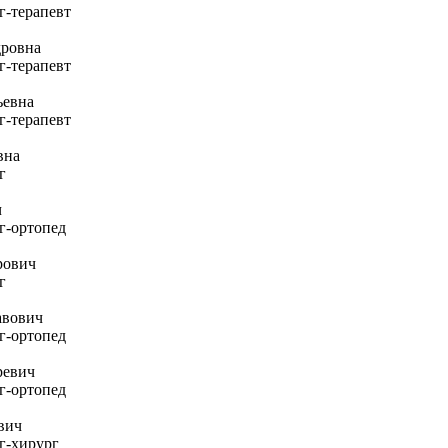
г-терапевт
ровна
г-терапевт
ьевна
г-терапевт
вна
г
ч
г-ортопед
рович
г
авович
г-ортопед
ревич
г-ортопед
вич
г-хирург