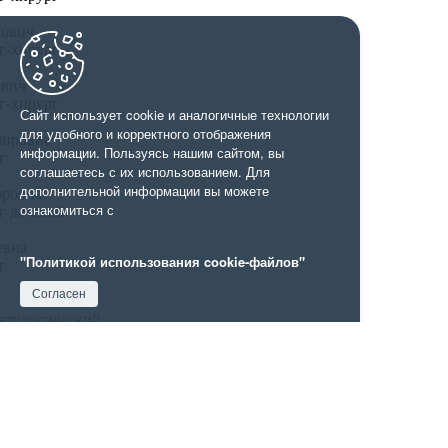
ович
г-хирург
ович
г-хирург
Сайт использует cookie и аналогичные технологии
для удобного и корректного отображения
ировна
информации. Пользуясь нашим сайтом, вы
г
соглашаетесь с их использованием. Для
дополнительной информации вы можете
оровна
ознакомиться с
г детский
евна
"Политикой использования cookie-файлов"
г
Согласен
атологический
а
атологический
еевна
атологический