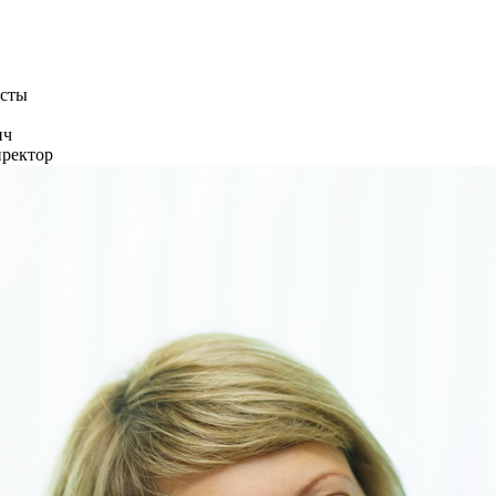
сты
ич
иректор