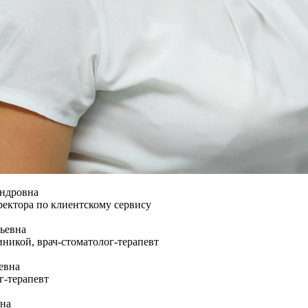
андровна
ректора по клиентскому сервису
ьевна
никой, врач-стоматолог-терапевт
евна
г-терапевт
на