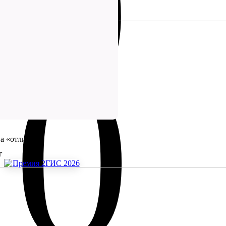
.9
.0
на «отлично»