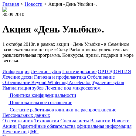
Главная
>
Новости
>
Акция «День Улыбки».
30.09.2010
Акция «День Улыбки».
1 октября 2010г. в рамках акции «День Улыбки» в Семейном
развлекательном центре «Crazy Park» прошла увлекательная
развлекательная программа. Конкурсы, призы, подарки и море
веселья.
Информация
Лечение зубов
Протезирование
ОРТОДОНТИЯ
Лечение десен
Гигиена и профилактика
Отбеливание
Отбеливание Beyond Whitening Accelerator
Удаление зубов
Имплантация зубов
Лечение под микроскопом
Политика конфиденциальности
Пользовательское соглашение
Согласие работников клиники на распространение
Персональных данных
О сети клиник
Технологии
Специалисты
Вакансии
Новости
Акции
Гарантийные обязательства
официальная информация
Лечение по ДМС