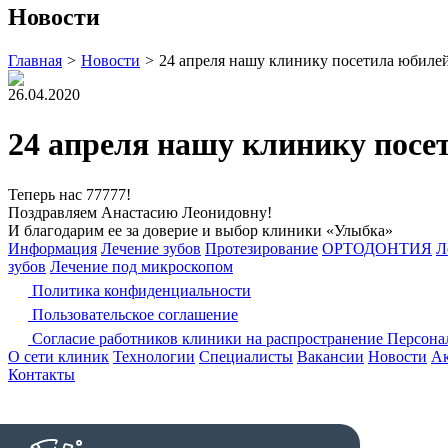
Новости
Главная
>
Новости
>
24 апреля нашу клинику посетила юбиле
26.04.2020
24 апреля нашу клинику посе
Теперь нас 77777! ⠀
Поздравляем Анастасию Леонидовну!
И благодарим ее за доверие и выбор клиники «Улыбка»
Информация
Лечение зубов
Протезирование
ОРТОДОНТИЯ
Л
зубов
Лечение под микроскопом
Политика конфиденциальности
Пользовательское соглашение
Согласие работников клиники на распространение Персон
О сети клиник
Технологии
Специалисты
Вакансии
Новости
А
Контакты
+7 (3842) 21-53-40