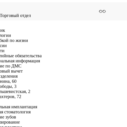
Торговый отдел
ник
логии
бкой по жизни
сии
ти
тийные обязательства
альная информация
ие по ДМС
овый вычет
зделения
енина, 60
вободы, 3
льшевистская, 2
ахтеров, 72
льная имплантация
ая стоматология
ие зубов
зирование