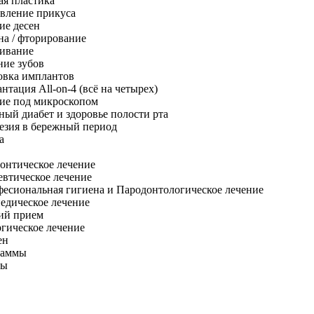
ая пластика
вление прикуса
ие десен
на / фторирование
ивание
ние зубов
овка имплантов
нтация All-on-4 (всё на четырех)
ие под микроскопом
ный диабет и здоровье полости рта
езия в бережный период
а
онтическое лечение
евтическое лечение
есиональная гигиена и Пародонтологическое лечение
едическое лечение
ий прием
гическое лечение
ен
раммы
ты