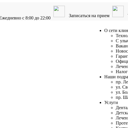
Записаться на прием
Ежедневно с 8:00 до 22:00
О сети кли
Техно
С улы
Вакан
Новос
Гаран
Офици
Лечен
Налог
Наши подра
пр. Л
ул. С
ул. Бо
пр. Ш
Услуги
Дента
Детск
Лечен
Проте