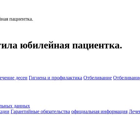
йная пациентка. ⠀
тила юбилейная пациентка. ⠀
ечение десен
Гигиена и профилактика
Отбеливание
Отбеливание
альных данных
кции
Гарантийные обязательства
официальная информация
Лече