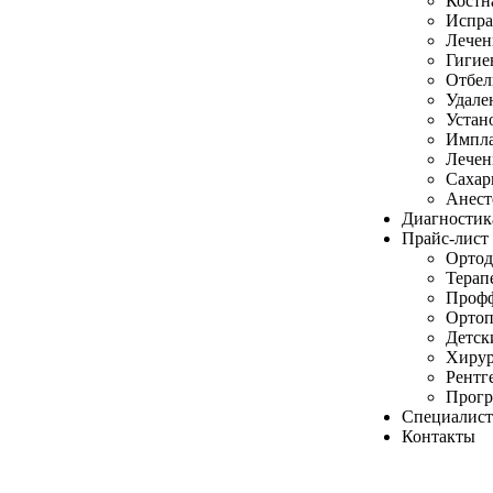
Костн
Испра
Лечен
Гигие
Отбел
Удале
Устан
Импла
Лечен
Сахар
Анест
Диагностик
Прайс-лист
Ортод
Терап
Профф
Ортоп
Детск
Хирур
Рентг
Прог
Специалис
Контакты